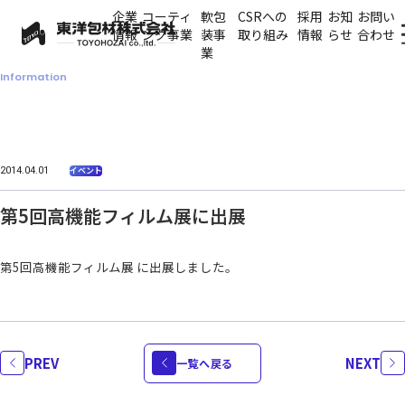
企業
コーティ
軟包
CSRへの
採用
お知
お問い
情報
ング事業
装事
取り組み
情報
らせ
合わせ
業
Information
お知らせ
2014.04.01
イベント
第5回高機能フィルム展に出展
第5回高機能フィルム展 に出展しました。
PREV
NEXT
一覧へ戻る